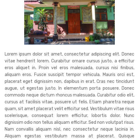
Lorem ipsum dolor sit amet, consectetur adipiscing elit. Donec
vitae hendrerit lorem. Curabitur ornare cursus justo, a efficitur
eros aliquet in. Proin vel eros malesuada, cursus nisi finibus,
aliquam eros. Fusce suscipit tempor vehicula. Mauris orci est,
placerat eget dignissim non, dapibus in erat. Cras nec tincidunt
augue, ut egestas justo. In elementum porta posuere. Donec
commodo neque dictum rhoncus malesuada. Curabitur odio elit,
cursus at facilisis vitae, posuere ut felis. Etiam pharetra neque
quam, sit amet placerat velit efficitur sed. Vestibulum vitae risus
scelerisque, consequat lorem efficitur, lobortis dolor. Nunc
dignissim odio non tellus aliquam efficitur. Sed non volutpat risus.
Nam convallis aliquam nisl, nec consectetur neque lacinia in.
Aliquam egestas vestibulum massa at placerat. Quisque