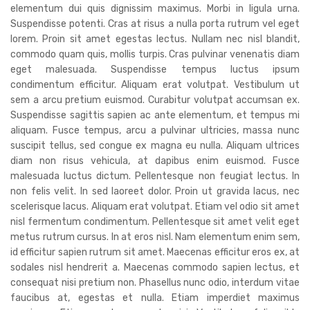
elementum dui quis dignissim maximus. Morbi in ligula urna.
Suspendisse potenti. Cras at risus a nulla porta rutrum vel eget
lorem. Proin sit amet egestas lectus. Nullam nec nisl blandit,
commodo quam quis, mollis turpis. Cras pulvinar venenatis diam
eget malesuada. Suspendisse tempus luctus ipsum
condimentum efficitur. Aliquam erat volutpat. Vestibulum ut
sem a arcu pretium euismod. Curabitur volutpat accumsan ex.
Suspendisse sagittis sapien ac ante elementum, et tempus mi
aliquam. Fusce tempus, arcu a pulvinar ultricies, massa nunc
suscipit tellus, sed congue ex magna eu nulla. Aliquam ultrices
diam non risus vehicula, at dapibus enim euismod. Fusce
malesuada luctus dictum. Pellentesque non feugiat lectus. In
non felis velit. In sed laoreet dolor. Proin ut gravida lacus, nec
scelerisque lacus. Aliquam erat volutpat. Etiam vel odio sit amet
nisl fermentum condimentum. Pellentesque sit amet velit eget
metus rutrum cursus. In at eros nisl. Nam elementum enim sem,
id efficitur sapien rutrum sit amet. Maecenas efficitur eros ex, at
sodales nisl hendrerit a. Maecenas commodo sapien lectus, et
consequat nisi pretium non. Phasellus nunc odio, interdum vitae
faucibus at, egestas et nulla. Etiam imperdiet maximus