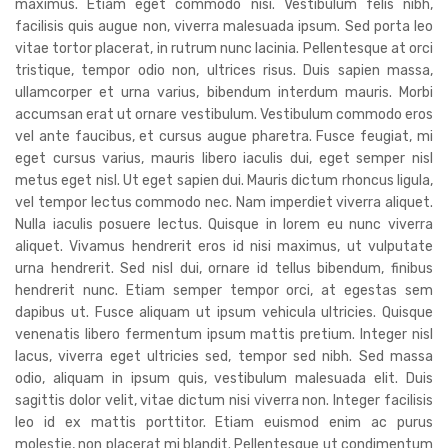
maximus. Etiam eget commodo nisi. Vestibulum felis nibh,
facilisis quis augue non, viverra malesuada ipsum. Sed porta leo
vitae tortor placerat, in rutrum nunc lacinia. Pellentesque at orci
tristique, tempor odio non, ultrices risus. Duis sapien massa,
ullamcorper et urna varius, bibendum interdum mauris. Morbi
accumsan erat ut ornare vestibulum. Vestibulum commodo eros
vel ante faucibus, et cursus augue pharetra. Fusce feugiat, mi
eget cursus varius, mauris libero iaculis dui, eget semper nisl
metus eget nisl. Ut eget sapien dui. Mauris dictum rhoncus ligula,
vel tempor lectus commodo nec. Nam imperdiet viverra aliquet.
Nulla iaculis posuere lectus. Quisque in lorem eu nunc viverra
aliquet. Vivamus hendrerit eros id nisi maximus, ut vulputate
urna hendrerit. Sed nisl dui, ornare id tellus bibendum, finibus
hendrerit nunc. Etiam semper tempor orci, at egestas sem
dapibus ut. Fusce aliquam ut ipsum vehicula ultricies. Quisque
venenatis libero fermentum ipsum mattis pretium. Integer nisl
lacus, viverra eget ultricies sed, tempor sed nibh. Sed massa
odio, aliquam in ipsum quis, vestibulum malesuada elit. Duis
sagittis dolor velit, vitae dictum nisi viverra non. Integer facilisis
leo id ex mattis porttitor. Etiam euismod enim ac purus
molestie, non placerat mi blandit. Pellentesque ut condimentum